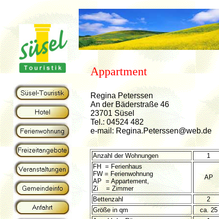
Appartment
Regina Peterssen
An der Bäderstraße 46
23701 Süsel
Tel.: 04524 482
e-mail: Regina.Peterssen@web.de
Anzahl der Wohnungen
1
FH = Ferienhaus
FW = Ferienwohnung
AP
AP = Appartement,
Zi = Zimmer
Bettenzahl
2
Größe in qm
ca. 25