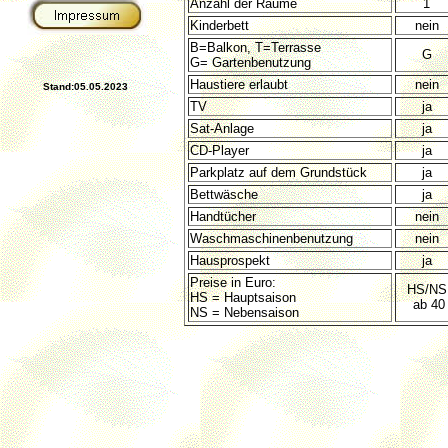
Anzahl der Räume
1
Kinderbett
nein
B=Balkon, T=Terrasse
G
G= Gartenbenutzung
Haustiere erlaubt
nein
Stand:05.05.2023
TV
ja
Sat-Anlage
ja
CD-Player
ja
Parkplatz auf dem Grundstück
ja
Bettwäsche
ja
Handtücher
nein
Waschmaschinenbenutzung
nein
Hausprospekt
ja
Preise in Euro:
HS/NS
HS = Hauptsaison
ab 40
NS = Nebensaison